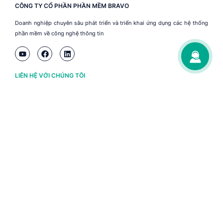
CÔNG TY CỔ PHẦN PHẦN MỀM BRAVO
Doanh nghiệp chuyên sâu phát triển và triển khai ứng dụng các hệ thống
phần mềm về công nghệ thông tin
LIÊN HỆ VỚI CHÚNG TÔI
Hà Nội
(+84) 243 776 2472
Đà Nẵng
(+84) 236 363 3733
Tp. HCM
(+84) 283 930 3352
VỀ BRAVO
Thông tin chủ sở hữu