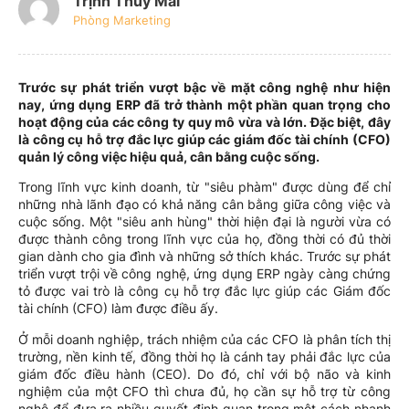
Trịnh Thúy Mai
Phòng Marketing
Trước sự phát triển vượt bậc về mặt công nghệ như hiện
nay, ứng dụng ERP đã trở thành một phần quan trọng cho
hoạt động của các công ty quy mô vừa và lớn. Đặc biệt, đây
là công cụ hỗ trợ đắc lực giúp các giám đốc tài chính (CFO)
quản lý công việc hiệu quả, cân bằng cuộc sống.
Trong lĩnh vực kinh doanh, từ "siêu phàm" được dùng để chỉ
những nhà lãnh đạo có khả năng cân bằng giữa công việc và
cuộc sống. Một "siêu anh hùng" thời hiện đại là người vừa có
được thành công trong lĩnh vực của họ, đồng thời có đủ thời
gian dành cho gia đình và những sở thích khác. Trước sự phát
triển vượt trội về công nghệ, ứng dụng ERP ngày càng chứng
tỏ được vai trò là công cụ hỗ trợ đắc lực giúp các Giám đốc
tài chính (CFO) làm được điều ấy.
Ở mỗi doanh nghiệp, trách nhiệm của các CFO là phân tích thị
trường, nền kinh tế, đồng thời họ là cánh tay phải đắc lực của
giám đốc điều hành (CEO). Do đó, chỉ với bộ não và kinh
nghiệm của một CFO thì chưa đủ, họ cần sự hỗ trợ từ công
nghệ để đưa ra nhiều quyết định quan trọng một cách nhanh