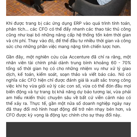
Khi được trang bị các ứng dụng ERP vào quá trình tính toán,
phân tích… các CFO có thể đẩy nhanh các thao tác thủ công
cũng như loại bỏ những nâng cấp hệ thống tốn kém thời gian
và chi phí. Thay vào đó, để thể đầu tư nhiều thời gian và công
sức cho những phần việc mang nặng tính chiến lược hơn.
Gần đây, một nghiên cứu của Accenture đã chỉ ra rằng, một
nhân viên tài chính phải dành trung bình khoảng 60 - 70%
tổng số thời gian họ có cho những nhiệm vụ như xử lý giao
dịch, kế toán, kiểm soát, soạn thảo và viết báo cáo. Nó có
nghĩa các CFO hiện chỉ được đánh giá là xuất sắc trong công
việc khi họ vừa giỏi xử lý các con số, vừa có thể đón đầu mọi
biến động và tự trang bị khả năng dự báo tương lai, vừa phải
am hiểu nkiến thức chuyên sâu về bất cứ viễn cảnh nào có
thể xảy ra. Thực tế, gần một nửa số doanh nghiệp ngày nay
đã thay đổi mô hình hoạt động để trở nên nhạy bén hơn, và
CFO được kỳ vọng là động lực chính cho sự thay đổi này.