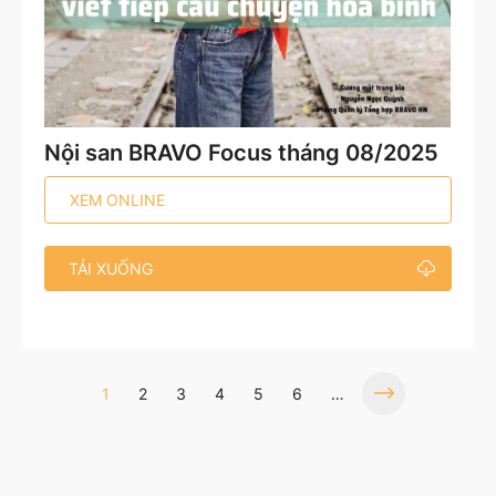
Nội san BRAVO Focus tháng 08/2025
XEM ONLINE
TẢI XUỐNG
1
2
3
4
5
6
…