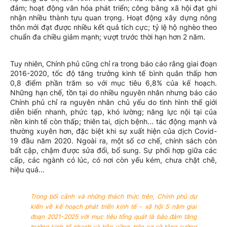
đảm; hoạt động văn hóa phát triển; công bằng xã hội đạt ghi
nhận nhiều thành tựu quan trọng. Hoạt động xây dựng nông
thôn mới đạt được nhiều kết quả tích cực; tỷ lệ hộ nghèo theo
chuẩn đa chiều giảm mạnh; vượt trước thời hạn hơn 2 năm.
Tuy nhiên, Chính phủ cũng chỉ ra trong báo cáo rằng giai đoạn
2016-2020, tốc độ tăng trưởng kinh tế bình quân thấp hơn
0,8 điểm phần trăm so với mục tiêu 6,8% của kế hoạch.
Những hạn chế, tồn tại do nhiều nguyên nhân nhưng báo cáo
Chính phủ chỉ ra nguyên nhân chủ yếu do tình hình thế giới
diễn biến nhanh, phức tạp, khó lường; năng lực nội tại của
nền kinh tế còn thấp; thiên tai, dịch bệnh... tác động mạnh và
thường xuyên hơn, đặc biệt khi sự xuất hiện của dịch Covid-
19 đầu năm 2020. Ngoài ra, một số cơ chế, chính sách còn
bất cập, chậm được sửa đổi, bổ sung. Sự phối hợp giữa các
cấp, các ngành có lúc, có nơi còn yếu kém, chưa chặt chẽ,
hiệu quả...
Trong bối cảnh và những thách thức trên, Chính phủ dự
kiến về kế hoạch phát triển kinh tế - xã hội 5 năm giai
đoạn 2021-2025 với mục tiêu tổng quát là bảo đảm tăng
trưởng kinh tế nhanh và bền vững, trên cơ sở tăng cường