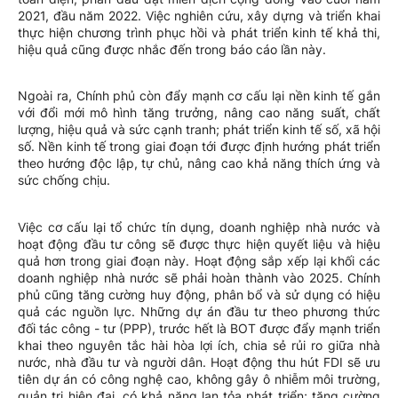
2021, đầu năm 2022. Việc nghiên cứu, xây dựng và triển khai
thực hiện chương trình phục hồi và phát triển kinh tế khả thi,
hiệu quả cũng được nhắc đến trong báo cáo lần này.
Ngoài ra, Chính phủ còn đẩy mạnh cơ cấu lại nền kinh tế gắn
với đổi mới mô hình tăng trưởng, nâng cao năng suất, chất
lượng, hiệu quả và sức cạnh tranh; phát triển kinh tế số, xã hội
số. Nền kinh tế trong giai đoạn tới được định hướng phát triển
theo hướng độc lập, tự chủ, nâng cao khả năng thích ứng và
sức chống chịu.
Việc cơ cấu lại tổ chức tín dụng, doanh nghiệp nhà nước và
hoạt động đầu tư công sẽ được thực hiện quyết liệu và hiệu
quả hơn trong giai đoạn này. Hoạt động sắp xếp lại khối các
doanh nghiệp nhà nước sẽ phải hoàn thành vào 2025. Chính
phủ cũng tăng cường huy động, phân bổ và sử dụng có hiệu
quả các nguồn lực. Những dự án đầu tư theo phương thức
đối tác công - tư (PPP), trước hết là BOT được đẩy mạnh triển
khai theo nguyên tắc hài hòa lợi ích, chia sẻ rủi ro giữa nhà
nước, nhà đầu tư và người dân. Hoạt động thu hút FDI sẽ ưu
tiên dự án có công nghệ cao, không gây ô nhiễm môi trường,
quản trị hiện đại, có khả năng lan tỏa phát triển; tăng cường