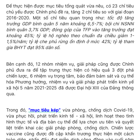
Để thực hiện được mục tiêu tổng quát vừa nêu, có 23 chỉ tiêu
chủ yếu được Chính phủ đề ra, tăng 2 chỉ tiêu so với giai đoạn
2016-2020. Một số chỉ tiêu quan trọng như:
tốc độ tăng
trưởng GDP bình quân 5 năm khoảng 6,5-7%; bội chi NSNN
bình quân 3,7% GDP; đóng góp của TFP vào tăng trưởng đạt
khoảng 45%; tỷ lệ hộ nghèo theo chuẩn đa chiều giảm 1-
1,5%/năm; tỷ lệ che phủ rừng ổn định ở mức 42%; tỷ lệ tham
gia BHYT đạt 95% dân số.
Bên cạnh đó, 12 nhóm nhiệm vụ, giải pháp cũng được Chính
phủ đưa ra để tập trung thực hiện có hiệu quả 3 đột phá
chiến lược, 6 nhiệm vụ trọng tâm, bảo đảm bám sát và cụ thể
hóa Phương hướng, nhiệm vụ và giải pháp phát triển kinh yế
xã hội 5 năm 2021-2025 đã được Đại hội XIII của Đảng thông
qua.
Trong đó,
“mục tiêu kép”
vừa phòng, chống dịch Covid-19,
vừa phục hồi, phát triển kinh tế - xã hội, linh hoạt theo tình
hình thực tế và địa bàn cụ thể để lựa chọn ưu tiên và quyết
liệt triển khai các giải pháp phòng, chống dịch. Chiến lược
vaccine cũng được đề cập khẩn trương thực hiện một cách
toàn diện, phấn đấu đạt miễn dịch cộng đồng vào cuối năm