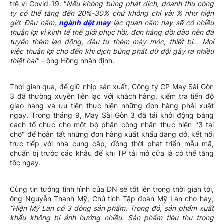
trệ vì Covid-19. “
Nếu không bùng phát dịch, doanh thu công
ty có thể tăng đến 20%-30% chứ không chỉ vài % như hiện
giờ. Đầu năm,
ngành dệt may
lạc quan năm nay sẽ có nhiều
thuận lợi vì kinh tế thế giới phục hồi, đơn hàng dồi dào nên đã
tuyển thêm lao động, đầu tư thêm máy móc, thiết bị... Mọi
việc thuận lợi cho đến khi dịch bùng phát dữ dội gây ra nhiều
thiệt hại"
– ông Hồng nhận định.
Thời gian qua, để giữ nhịp sản xuất, Công ty CP May Sài Gòn
3 đã thường xuyên liên lạc với khách hàng, kiểm tra tiến độ
giao hàng và ưu tiên thực hiện những đơn hàng phải xuất
ngay. Trong tháng 9, May Sài Gòn 3 đã tái khởi động bằng
cách tổ chức cho một bộ phận công nhân thực hiện "3 tại
chỗ" để hoàn tất những đơn hàng xuất khẩu dang dở, kết nối
trực tiếp với nhà cung cấp, đồng thời phát triển mẫu mã,
chuẩn bị trước các khâu để khi TP tái mở cửa là có thể tăng
tốc ngay.
Cùng tin tưởng tình hình của DN sẽ tốt lên trong thời gian tới,
ông Nguyễn Thanh Mỹ, Chủ tịch Tập đoàn Mỹ Lan cho hay,
“Hiện Mỹ Lan có 3 dòng sản phẩm. Trong đó, sản phẩm xuất
khẩu không bị ảnh hưởng nhiều. Sản phẩm tiêu thụ trong