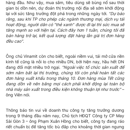
hàng đầu. Như vậy, mua sắm, tiêu dùng sẽ bùng nổ sau thời
gian bị dồn nén, dự đoán thị trường nội địa sẽ sớm khởi động
lại với sức tăng trưởng đột phá trong những ngày tới.
"Dự báo
rằng, sau khi TP cho phép các ngành thương mại, dịch vụ tái
hoạt động, người dân có "thẻ xanh" được đi lại thì sức mua sẽ
tăng mạnh so với hiện tại. Cách đây hơn 1 tuần, chúng tôi đã
bán hàng trở lại, kết quả lượng đặt hàng lẫn giá trị đơn hàng
đều cao"
.
Ông chủ Vinamit còn cho biết, ngoài niềm vui, tái mở cửa nền
kinh tế cũng là nỗi lo cho nhiều DN, bởi hiện nay, hầu hết DN
đang đối mặt nhiều trở ngại.
"Ngoài việc tổ chức sản xuất để
sớm nắm bắt lại thị trường, chúng tôi còn phải hoàn tất các
đơn hàng xuất khẩu trong tháng 10. Đơn hàng mùa Tết cũng
đang dồn về nên bằng mọi cách phải khởi động lại toàn bộ
nhà máy sản xuất trong điều kiện không thuận lợi như trước"
–
ông Viên nói.
Thông báo tin vui về doanh thu công ty tăng trưởng dương
trong 9 tháng đầu năm nay, Chủ tịch HĐQT Công ty CP May
Sài Gòn 3 – ông Phạm Xuân Hồng cho biết, công ty đang ráo
riết chuẩn bị để tăng tốc bù đắp cho khoảng thời gian ngưng