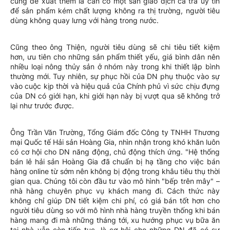
cũng đề xuất thêm là cần có một sàn giao dịch cá tra uy tín
để sản phẩm kém chất lượng không ra thị trường, người tiêu
dùng không quay lưng với hàng trong nước.
Cũng theo ông Thiện, người tiêu dùng sẽ chi tiêu tiết kiệm
hơn, ưu tiên cho những sản phẩm thiết yếu, giá bình dân nên
nhiều loại nông thủy sản ở nhóm này trong khi thiết lập bình
thường mới. Tuy nhiên, sự phục hồi của DN phụ thuộc vào sự
vào cuộc kịp thời và hiệu quả của Chính phủ vì sức chịu đựng
của DN có giới hạn, khi giới hạn này bị vượt qua sẽ không trở
lại như trước được.
Ông Trần Văn Trường, Tổng Giám đốc Công ty TNHH Thương
mại Quốc tế Hải sản Hoàng Gia, nhìn nhận trong khó khăn luôn
có cơ hội cho DN năng động, chủ động thích ứng. "Hệ thống
bán lẻ hải sản Hoàng Gia đã chuẩn bị hạ tầng cho việc bán
hàng online từ sớm nên không bị động trong khâu tiêu thụ thời
gian qua. Chúng tôi còn đầu tư vào mô hình "bếp trên mây" –
nhà hàng chuyên phục vụ khách mang đi. Cách thức này
không chỉ giúp DN tiết kiệm chi phí, có giá bán tốt hơn cho
người tiêu dùng so với mô hình nhà hàng truyền thống khi bán
hàng mang đi mà những tháng tới, xu hướng phục vụ bữa ăn
tại nhà vẫn còn tiếp tục, là cơ hội cho những DN đã có sự