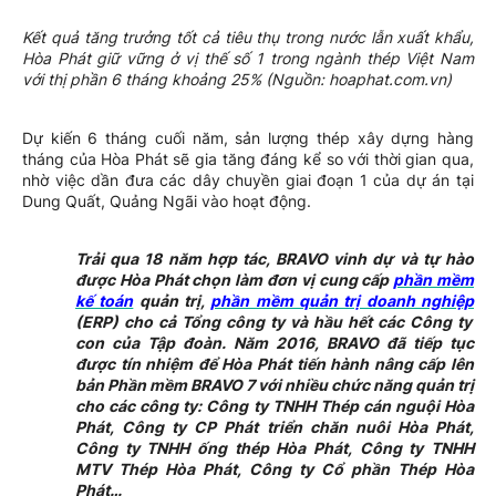
Kết quả tăng trưởng tốt cả tiêu thụ trong nước lẫn xuất khẩu,
Hòa Phát giữ vững ở vị thế số 1 trong ngành thép Việt Nam
với thị phần 6 tháng khoảng 25% (Nguồn: hoaphat.com.vn)
Dự kiến 6 tháng cuối năm, sản lượng thép xây dựng hàng
tháng của Hòa Phát sẽ gia tăng đáng kể so với thời gian qua,
nhờ việc dần đưa các dây chuyền giai đoạn 1 của dự án tại
Dung Quất, Quảng Ngãi vào hoạt động.
Trải qua 18 năm hợp tác, BRAVO vinh dự và tự hào
được Hòa Phát chọn làm đơn vị cung cấp
phần mềm
kế toán
quản trị,
phần mềm quản trị doanh nghiệp
(ERP) cho cả Tổng công ty và hầu hết các Công ty
con của Tập đoàn. Năm 2016, BRAVO đã tiếp tục
được tín nhiệm để Hòa Phát tiến hành nâng cấp lên
bản Phần mềm BRAVO 7 với nhiều chức năng quản trị
cho các công ty: Công ty TNHH Thép cán nguội Hòa
Phát, Công ty CP Phát triển chăn nuôi Hòa Phát,
Công ty TNHH ống thép Hòa Phát, Công ty TNHH
MTV Thép Hòa Phát, Công ty Cổ phần Thép Hòa
Phát…