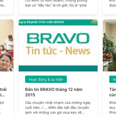
vào
Chí Minh có Kinh doanh, những phòng
khổ
Hà
ban có “đầu tàu” là nữ giới. Dù là “phái
được
xuấ
Hoạt động & sự kiện
H
trải
Bản tin BRAVO tháng 12 năm
Tản
i
2015
cùn
ght
Câu chuyện nhặt nhạnh của những ngày
Khô
.
cuối năm…! … Miền Bắc bắt đầu chuyển
duy 
n
lạnh với những cơn gió mùa kéo về
Phòn