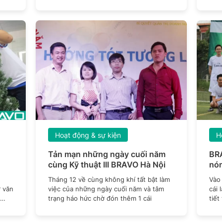
khiến dân
phò
Hoạt động & sự kiện
H
Tản mạn những ngày cuối năm
BR
cùng Kỹ thuật III BRAVO Hà Nội
nón
Tháng 12 về cùng không khí tất bật làm
Vào 
 văn
việc của những ngày cuối năm và tâm
cái 
trạng háo hức chờ đón thêm 1 cái
tiết