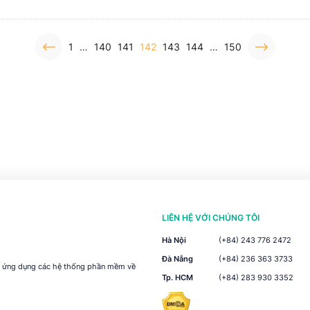
1
…
140
141
142
143
144
…
150
LIÊN HỆ VỚI CHÚNG TÔI
Hà Nội
(+84) 243 776 2472
Đà Nẵng
(+84) 236 363 3733
ai ứng dụng các hệ thống phần mềm về
Tp. HCM
(+84) 283 930 3352