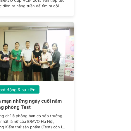
 BRAVO Cup HCM 2015 vẫn tiếp tục
 diễn ra hàng tuần để tìm ra đội
t
oạt động & sự kiện
 mạn những ngày cuối năm
g phòng Test
ng chỉ là phòng ban có sếp trưởng
nhất là nữ của BRAVO Hà Nội,
g Kiểm thử sản phẩm (Test) còn là