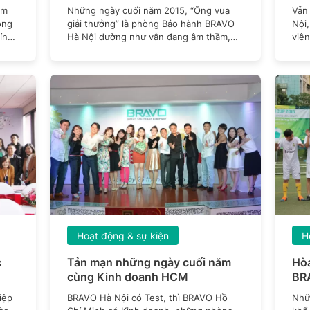
ăm
Những ngày cuối năm 2015, “Ông vua
Vẫn
óng
giải thưởng” là phòng Bảo hành BRAVO
Nội,
ính.
Hà Nội dường như vẫn đang âm thầm,
viên
cần mẫn làm
19/1
Hoạt động & sự kiện
H
c
Tản mạn những ngày cuối năm
Hòa
cùng Kinh doanh HCM
BR
iệp
BRAVO Hà Nội có Test, thì BRAVO Hồ
Nhữ