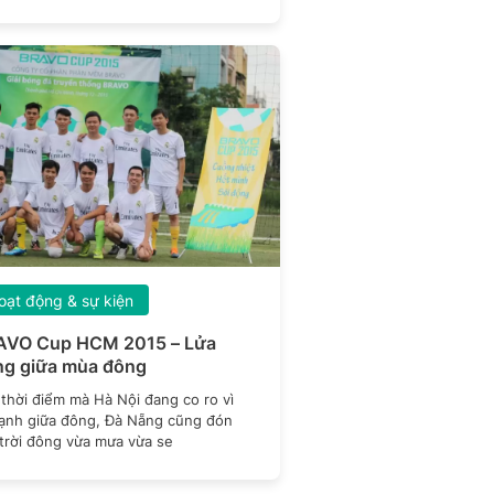
ng
oạt động & sự kiện
AVO Cup HCM 2015 – Lửa
g giữa mùa đông
thời điểm mà Hà Nội đang co ro vì
lạnh giữa đông, Đà Nẵng cũng đón
 trời đông vừa mưa vừa se