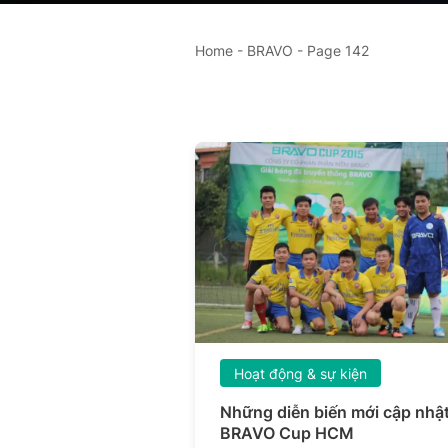
Home
-
BRAVO
-
Page 142
Hoạt động & sự kiện
Những diễn biến mới cập nhật
BRAVO Cup HCM