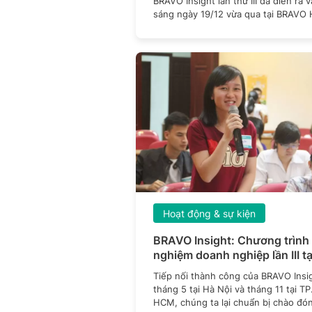
BRAVO Insight lần thứ III đã diễn ra 
sáng ngày 19/12 vừa qua tại BRAVO 
Nội, trong
Hoạt động & sự kiện
BRAVO Insight: Chương trình 
nghiệm doanh nghiệp lần III tạ
Hà Nội
Tiếp nối thành công của BRAVO Insi
tháng 5 tại Hà Nội và tháng 11 tại TP
HCM, chúng ta lại chuẩn bị chào đó